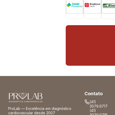
Contato
(41)
3079.9717
ProLab — Excelência em diagnóstico
(41)
cardiovascular desde 2007
3079.9718