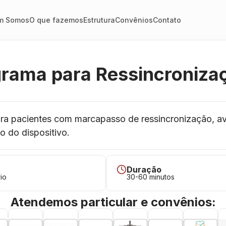
m Somos
O que fazemos
Estrutura
Convênios
Contato
rama para Ressincroniza
ra pacientes com marcapasso de ressincronização, av
o do dispositivo.
Duração
io
30-60 minutos
Atendemos particular e convênios: