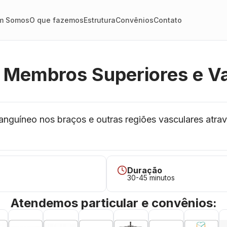
m Somos
O que fazemos
Estrutura
Convênios
Contato
 Membros Superiores e V
anguíneo nos braços e outras regiões vasculares atra
Duração
30-45 minutos
Atendemos particular e convênios: