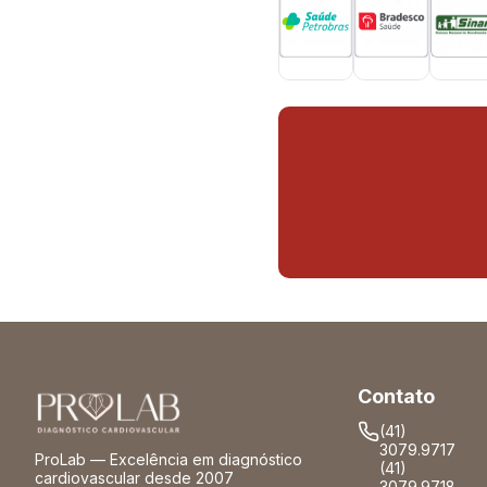
Contato
(41)
3079.9717
ProLab — Excelência em diagnóstico
(41)
cardiovascular desde 2007
3079.9718