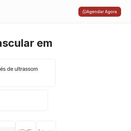
Agendar Agora
ascular em
vés de ultrassom