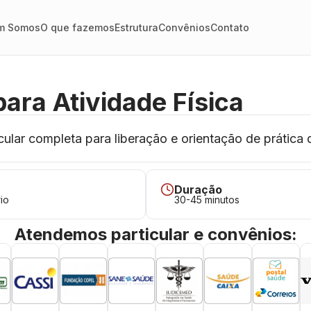
m Somos
O que fazemos
Estrutura
Convênios
Contato
para Atividade Física
ular completa para liberação e orientação de prática d
Duração
io
30-45 minutos
Atendemos particular e convênios: